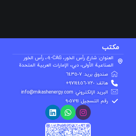
مكتب
العنوان: شارع رأس الخور، CAG-٠٤، رأس الخور
الصناعية الأولى، دبي، الإمارات العربية المتحدة
صندوق بريد: ٦٤٣٥٠٧
هاتف: ٩٧١٤٤٥٦٠٧٢٠+
البريد الإلكتروني: info@mikashenergy.com
رقم التسجيل: ٩٠٥٧٩١