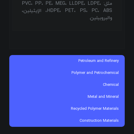
مثل: PVC، PP، PE، MEG، LLDPE، LDPE،
HDPE، PET، PS، PC، ABS، الإيثيلين،
والبروبيلين.
Petroleum and Refinery
Polymer and Petrochemical
Chemical
Metal and Mineral
Recycled Polymer Materials
Construction Materials