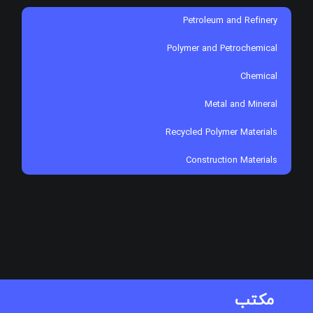
Petroleum and Refinery
Polymer and Petrochemical
Chemical
Metal and Mineral
Recycled Polymer Materials
Construction Materials
مكتب