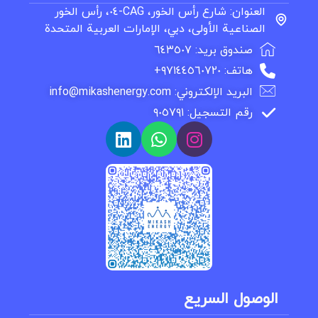
العنوان: شارع رأس الخور، CAG-٠٤، رأس الخور
الصناعية الأولى، دبي، الإمارات العربية المتحدة
صندوق بريد: ٦٤٣٥٠٧
هاتف: ٩٧١٤٤٥٦٠٧٢٠+
البريد الإلكتروني: info@mikashenergy.com
رقم التسجيل: ٩٠٥٧٩١
الوصول السريع